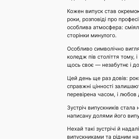
Кожен випуск став окремою 
роки, розповіді про профес
особлива атмосфера: сміял
сторінки минулого.
Особливо символічно вигляд
коледж пів століття тому, 
щось своє — незабутнє і до
Цей день ще раз довів: рок
справжні цінності залишаю
перевірена часом, і любов 
Зустріч випускників стала
написану долями його випус
Нехай такі зустрічі й нада
випускниками та рідним на