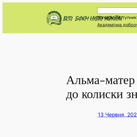
Перейти
П
до
Коледж
Вступник
о
вмісту
Академічна добро
ш
у
к
Альма-матер 
до колиски зн
13 Червня, 20