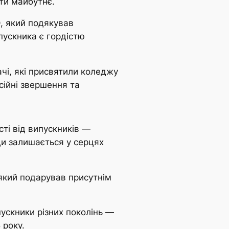
ти майбутнє.
О
, який подякував
пускника є гордістю
чі, які присвятили коледжу
сійні звершення та
сті від випускників —
и залишається у серцях
кий подарував присутнім
ускники різних поколінь —
 року.