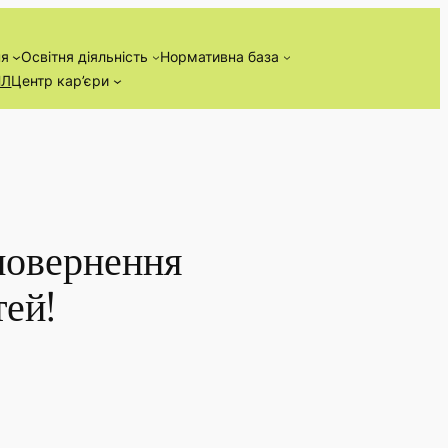
ня
Освітня діяльність
Нормативна база
НЛ
Центр кар’єри
повернення
тей!