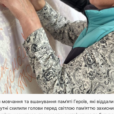
 мовчання та вшанування пам’яті Героїв, які віддали
утні схилили голови перед світлою пам’яттю захисник