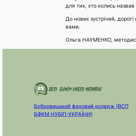
для тих, хто колись назвав
До нових зустрічей, дорог
вами.
Ольга НАУМЕНКО, методист
Бобровицький фаховий коледж (ВСП
БФКМ НУБІП-УКРАЇНИ)