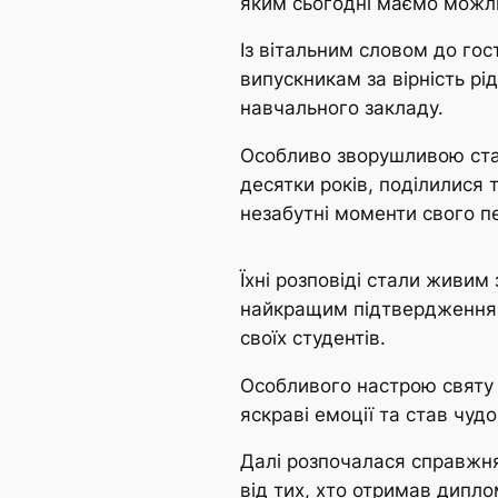
яким сьогодні маємо можли
Із вітальним словом до го
випускникам за вірність рі
навчального закладу.
Особливо зворушливою стал
десятки років, поділилися 
незабутні моменти свого п
Їхні розповіді стали живим
найкращим підтвердженням
своїх студентів.
Особливого настрою святу 
яскраві емоції та став чуд
Далі розпочалася справжня
від тих, хто отримав дипло