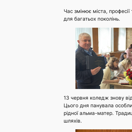
Час змінює міста, професії
для багатьох поколінь.
13 червня коледж знову відк
Цього дня панувала особлив
рідної альма-матер. Традиц
шляхів.