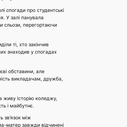
лі спогади про студентські
я. У залі панувала
ли сльози, перегортаючи
іли ті, хто закінчив
них знаходив у спогадах
єві обставини, але
ність викладачам, дружба,
а живу історію коледжу,
ть і майбутнє.
ь зв’язок між
ма-матер завжди відчинені