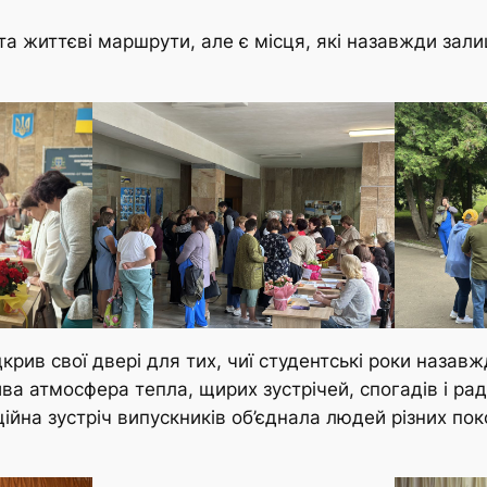
 та життєві маршрути, але є місця, які назавжди за
рив свої двері для тих, чиї студентські роки назавжд
а атмосфера тепла, щирих зустрічей, спогадів і рад
ійна зустріч випускників об’єднала людей різних пок