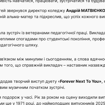
вість навчатися, працювати, зустрічатися та будува
стей звернувся директор коледжу
Андрій МАТВІЄНК
дній альма-матер та підкреслив, що успіх кожного ви
а зустріч із ветеранами педагогічної праці. Виклада
теплими спогадами про студентські покоління, профе
едагогічного шляху.
 зв’язком між минулим і сьогоденням, а слова вдячно
 того, що справжній викладач – наставник назавжд
додав творчий виступ дуету «
Forever Next To You»,
я
овим музичним початком зустрічі.
 подорож у часі. Рік за роком на сцену виходили вип
ми ще у 1971 році, до наймолодших випускників 2025