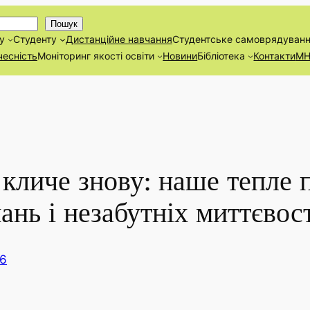
Пошук
у
Студенту
Дистанційнe навчання
Студентське самоврядуван
чесність
Моніторинг якості освіти
Новини
Бібліотека
Контакти
М
кличе знову: наше тепле 
ань і незабутніх миттєвос
26