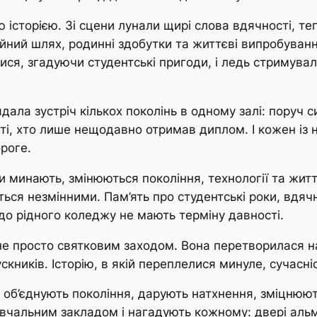
історією. Зі сцени лунали щирі слова вдячності, теп
ійний шлях, родинні здобутки та життєві випробуванн
ися, згадуючи студентські пригоди, і ледь стримува
ала зустріч кількох поколінь в одному залі: поруч сид
і ті, хто лише нещодавно отримав диплом. І кожен із 
роге.
и минають, змінюються покоління, технології та житт
ться незмінними. Пам’ять про студентські роки, вдяч
до рідного коледжу не мають терміну давності.
 не просто святковим заходом. Вона перетворилася н
кників. Історію, в якій переплелися минуле, сучасніс
лі об’єднують покоління, дарують натхнення, зміцнюют
вчальним закладом і нагадують кожному: двері аль