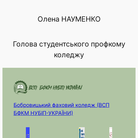
Олена НАУМЕНКО
Голова студентського профкому
коледжу
Бобровицький фаховий коледж (ВСП
БФКМ НУБІП-УКРАЇНИ)