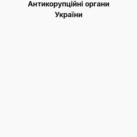
Антикорупційні органи
України
Національне антикорупційне
бюро України
Національне агентство з питань
запобігання корупції