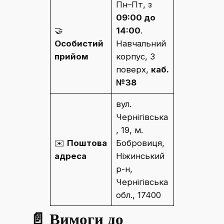
Пн–Пт, з
09:00 до
🤝
14:00
.
Особистий
Навчальний
прийом
корпус, 3
поверх,
каб.
№38
вул.
Чернігівська
, 19, м.
✉️
Поштова
Бобровиця,
адреса
Ніжинський
р-н,
Чернігівська
обл., 17400
📄
Вимоги до