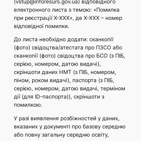
(vstup@inforesurs.gov.ua) відповідного
електронного листа з темою: «Помилка
при реєстрації Х-ХХХ», де Х-ХХХ – номер
відповідної помилки.
До листа необхідно додати: сканкопії
(фото) свідоцтва/атестата про ПЗСО або
сканкопії (фото) свідоцтва про БСО (з ПІБ,
серією, номером, датою видачі),
скріншоти даних НМТ (з ПІБ, номером,
піном, роком видачі), паспорта (з ПІБ,
серією, номером, датою видачі, терміном
дії (для ID-паспорта)), скріншоти з
помилкою.
У разі виявлення розбіжностей у даних,
вказаних у документі про базову середню
або повну загальну середню освіту,