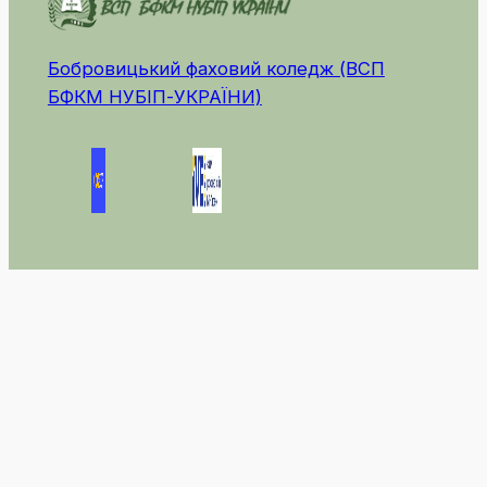
Бобровицький фаховий коледж (ВСП
БФКМ НУБІП-УКРАЇНИ)