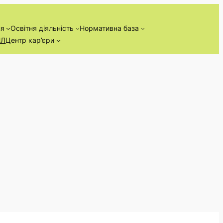
ня
Освітня діяльність
Нормативна база
НЛ
Центр кар’єри