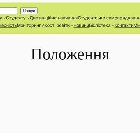
Пошук
у
Студенту
Дистанційнe навчання
Студентське самоврядуван
чесність
Моніторинг якості освіти
Новини
Бібліотека
Контакти
М
Положення