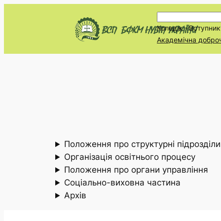
Перейти
П
до
Коледж
Вступник
о
вмісту
Академічна добро
ш
у
к
Положення про структурні підрозділи
Організація освітнього процесу
Положення про органи управління
Соціально-виховна частина
Архів