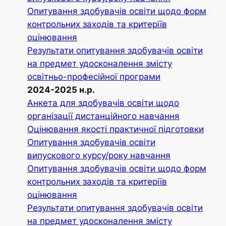
Опитування здобувачів освіти щодо форм
контрольних заходів та критеріїв
оцінювання
Результати опитування здобувачів освіти
на предмет удосконалення змісту
освітньо-професійної програми
2024-2025 н.р.
Анкета для здобувачів освіти щодо
організації дистанційного навчання
Оцінювання якості практичної підготовки
Опитування здобувачів освіти
випускового курсу/року навчання
Опитування здобувачів освіти щодо форм
контрольних заходів та критеріїв
оцінювання
Результати опитування здобувачів освіти
на предмет удосконалення змісту