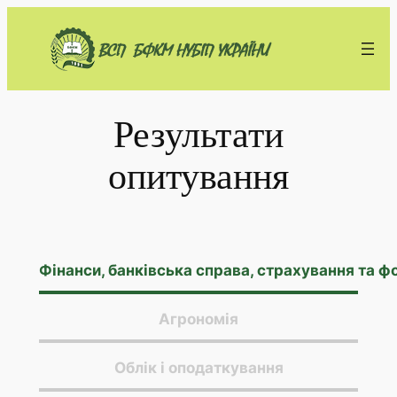
Перейти
до
вмісту
Результати
опитування
Фінанси, банківська справа, страхування та ф
Агрономія
Облік і оподаткування