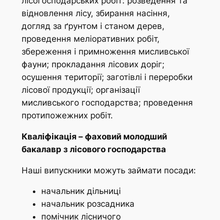
лісогосподарських робіт: розведення та
відновлення лісу, збирання насіння,
догляд за ґрунтом і станом дерев,
проведення меліоративних робіт,
збереження і примноження мисливської
фауни; прокладання лісових доріг;
осушення території; заготівлі і переробки
лісової продукції; організації
мисливського господарства; проведення
протипожежних робіт.
Кваліфікація – фаховий молодший
бакалавр з лісового господарства
Наші випускники можуть займати посади:
начальник дільниці
начальник розсадника
помічник лісничого