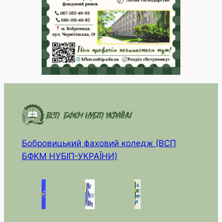
Бобровицький фаховий коледж (ВСП
БФКМ НУБІП-УКРАЇНИ)