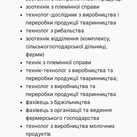
зоотехнiк з племiнної справи
технолог-дослiдник з виробництва i
переробки продукцiї тваринництва
технолог з рибальства
зоотехнiк вiддiлення (комплексу,
сiльськогосподарської дiльницi,
ферми)
технік з племінної справи
технiк-технолог з виробництва та
переробки продукцiї тваринництва;
технолог з виробництва та
переробки продукцiї тваринництва
фахiвець з бджiльництва
фахiвець з органiзацiї та ведення
фермерського господарства
технолог з виробництва молочних
продуктiв