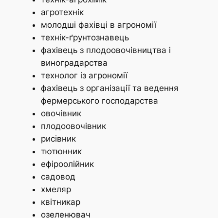
агротехнік
молодші фахівці в агрономії
технік-ґрунтознавець
фахівець з плодоовочівництва і
виноградарства
технолог із агрономії
фахівець з організації та ведення
фермерського господарства
овочівник
плодоовочівник
рисівник
тютюнник
ефіроолійник
садовод
хмеляр
квітникар
озеленювач