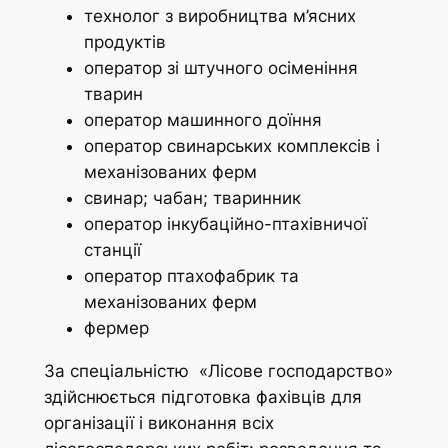
технолог з виробництва м’ясних
продуктiв
оператор зi штучного осiменiння
тварин
оператор машинного доїння
оператор свинарських комплексiв i
механiзованих ферм
свинар; чабан; тваринник
оператор iнкубацiйно-птахiвничої
станцiї
оператор птахофабрик та
механiзованих ферм
фермер
За спеціальністю «Лісове господарство»
здійснюється підготовка фахівців для
організації і виконання всіх