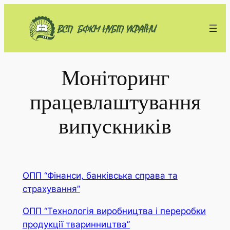
Перейти
до
вмісту
Моніторинг
працевлаштування
випускників
ОПП “Фінанси, банківська справа та
страхування”
ОПП “Технологія виробництва і переробки
продукції тваринництва”