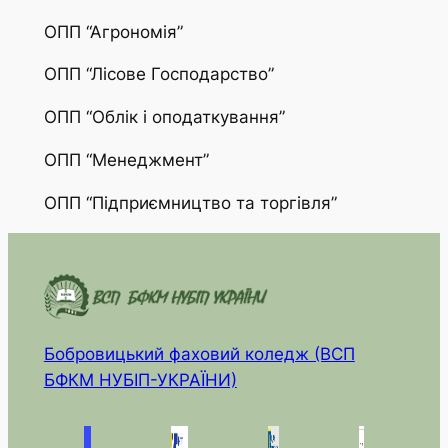
ОПП “Агрономія”
ОПП “Лісове Господарство”
ОПП “Облік і оподаткування”
ОПП “Менеджмент”
ОПП “Підприємництво та торгівля”
Бобровицький фаховий коледж (ВСП
БФКМ НУБІП-УКРАЇНИ)