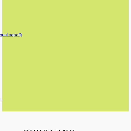
нні версії)
в