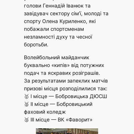
голови Геннадій Іванюк та
завідувач сектору сім’ї, молоді та
спорту Олена Куриленко, які
побажали спортсменам
незламності духу та чесної
боротьби.
Волейбольний майданчик
буквально «кипів» від потужних
подач та яскравих розіграшів.
За результатами запеклих матчів
призові місця розподілилися так:
🥇 І місце — Бобровицька ДЮСШ
🥈 ІІ місце — Бобровицький
фаховий коледж
🥉 ІІІ місце — ВК «Фаворит»