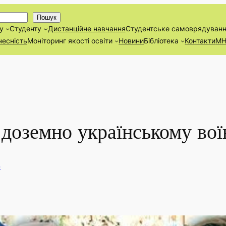
Пошук
у
Студенту
Дистанційнe навчання
Студентське самоврядуван
чесність
Моніторинг якості освіти
Новини
Бібліотека
Контакти
М
доземно українському вої
5