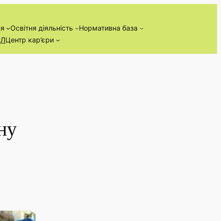
ня
Освітня діяльність
Нормативна база
НЛ
Центр кар’єри
ну