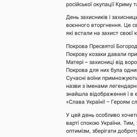
російської окупації Криму 
День захисників і захисни
воєнного вторгнення. Це с
які встали на захист своєї к
Покрова Пресвятої Богород
Покрову козаки давали при
Матері – захисниці від вор
Покрова для них була одним
Сучасні воїни примножують і
назви з іменами легендарн
знайшла відображення і в 
«Слава Україні! – Героям с
У цей день особливо хочеть
варті спокою України. Тим,
оптимізм, зберігати доброту