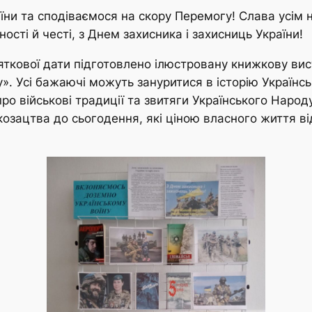
аїни та сподіваємося на скору Перемогу! Слава усім
ості й честі, з Днем захисника і захисниць України!
яткової дати підготовлено ілюстровану книжкову ви
». Усі бажаючі можуть зануритися в історію Українсь
ро військові традиції та звитяги Українського Народ
в козацтва до сьогодення, які ціною власного життя 