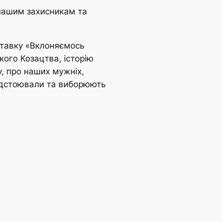
 нашим захисникам та
ставку «Вклоняємось
кого Козацтва, історію
у, про наших мужніх,
відстоювали та виборюють