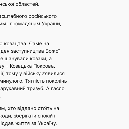
нської областей.
масштабного російського
им і громадянам України,
ю козацтва. Саме на
 Ідея заступництва Божої
же шанували козаки, а
ву – Козацька Покрова.
ї, тому у війську з’явилися
инулого. Тяглість поколінь
нарукавний тризуб. А гасло
.
м, хто віддано стоїть на
оди, зберігати спокій і
віддав життя за Україну.