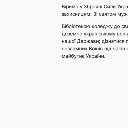
Віримо у Збройні Сили Укр
захисницям! Зі святом мужн
Бібліотекою коледжу до св
доземно українському воїну
нашої Держави; дізнатися п
незламних Воїнів від часі
майбутнє України.