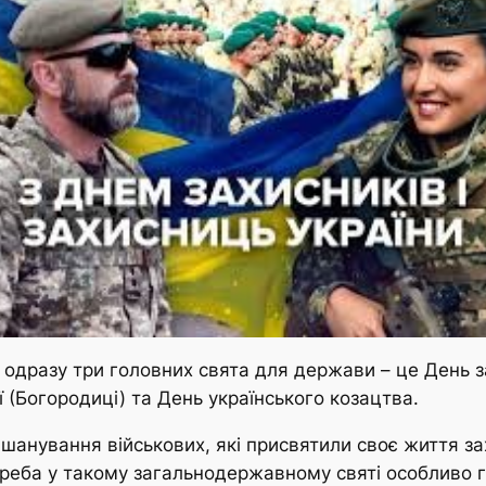
 одразу три головних свята для держави – це День з
ї (Богородиці) та День українського козацтва.
анування військових, які присвятили своє життя захи
треба у такому загальнодержавному святі особливо г