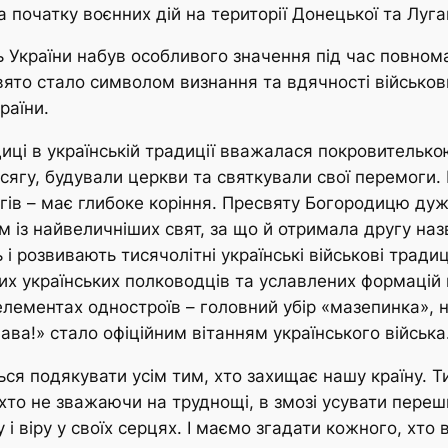
та початку воєнних дій на території Донецької та Луга
ць України набув особливого значення під час повно
вято стало символом визнання та вдячності військов
раїни.
иці в українській традиції вважалася покровителько
сягу, будували церкви та святкували свої перемоги.
огів – має глибоке коріння. Пресвяту Богородицю ду
 із найвеличніших свят, за що й отримала другу наз
 розвивають тисячолітні українські військові традиці
их українських полководців та уславлених формацій м
елементах одностроїв – головний убір «мазепинка», 
лава!» стало офіційним вітанням українського війська
ся подякувати усім тим, хто захищає нашу країну. Ти
 хто не зважаючи на труднощі, в змозі усувати перешк
 і віру у своїх серцях. І маємо згадати кожного, хто 