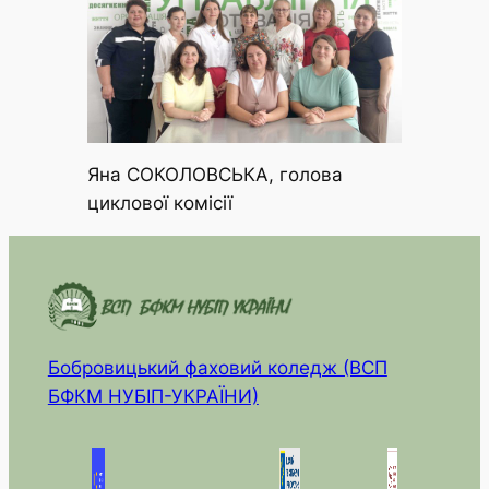
Яна СОКОЛОВСЬКА, голова
циклової комісії
Бобровицький фаховий коледж (ВСП
БФКМ НУБІП-УКРАЇНИ)